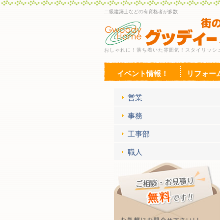
二級建築士などの有資格者が多数
おしゃれに！落ち着いた雰囲気！スタイリッシ
イベント情報！
リフォー
営業
事務
工事部
職人