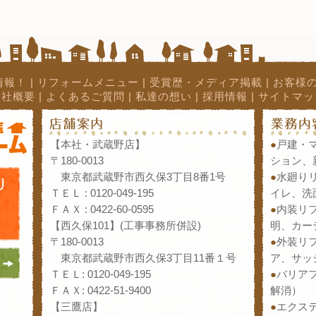
情報！
|
リフォームメニュー
|
受賞歴・メディア掲載
|
お客様
会社概要
|
よくあるご質問
|
私達の想い
|
採用情報
|
サイトマッ
【本社・武蔵野店】
●
戸建・
〒180-0013
ション、
東京都武蔵野市西久保3丁目8番1号
●
水廻り
ＴＥＬ : 0120-049-195
イレ、洗
ＦＡＸ : 0422-60-0595
●
内装リ
【西久保101】(工事事務所併設)
明、カー
〒180-0013
●
外装リ
東京都武蔵野市西久保3丁目11番１号
ア、サッ
ＴＥＬ: 0120-049-195
●
バリア
ＦＡＸ: 0422-51-9400
解消）
【三鷹店】
●
エクス