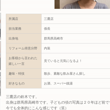
所属店
三鷹店
担当業務
係長
出身地
群馬県高崎市
リフォーム得意分野
内装
お客様から言われた
見ていると元気になるよ！
嬉しい一言
趣味・特技
散歩、素敵な飲み屋さん探し
好きなもの
お酒、スーパー銭湯
三鷹店の鈴木です。
出身は群馬県高崎市です。子どもの頃の写真は２０年ほど前で
今でも全体的にこんな感じです（笑）