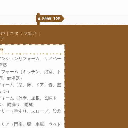
の声
|
スタッフ紹介
|
プ
マンションリフォーム、リノベー
新築
リフォーム（キッチン、浴室、ト
面、給湯器）
フォーム（壁、床、ドア、畳、照
テン）
フォーム（外壁、屋根、玄関ド
シ、雨漏り、雨樋）
フリー（手すり、スロープ、段差
テリア（門扉、塀、車庫、ウッド