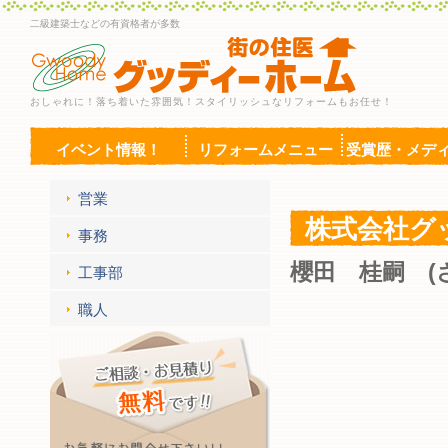
二級建築士などの有資格者が多数
おしゃれに！落ち着いた雰囲気！スタイリッシュなリフォームもお任せ！
イベント情報！
リフォームメニュー
受賞歴・メデ
営業
株式会社グ
事務
櫻田 桂嗣 (
工事部
職人