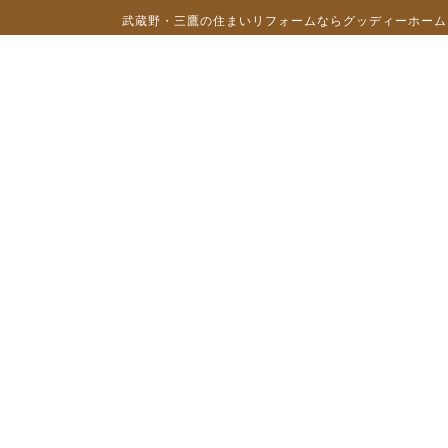
武蔵野・三鷹の住まいリフォームならグッディーホーム（c）201