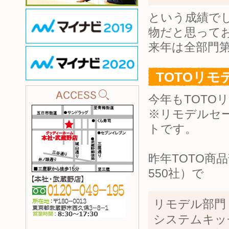
という成績で
物だと思って
来年は全部門
TOTOリモ
今年もTOTO
※リモデルセー
トです。
昨年TOTO商
550社）で
リモデル部門
システムキッ