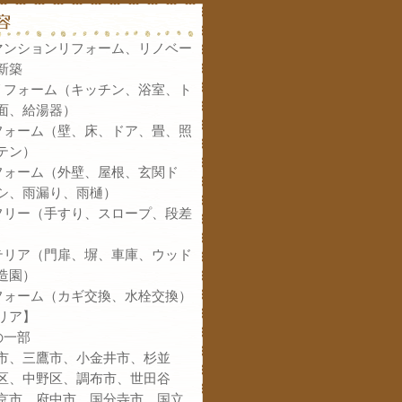
マンションリフォーム、リノベー
新築
リフォーム（キッチン、浴室、ト
面、給湯器）
フォーム（壁、床、ドア、畳、照
テン）
フォーム（外壁、屋根、玄関ド
シ、雨漏り、雨樋）
フリー（手すり、スロープ、段差
テリア（門扉、塀、車庫、ウッド
造園）
フォーム（カギ交換、水栓交換）
リア】
の一部
市、三鷹市、小金井市、杉並
区、中野区、調布市、世田谷
京市、府中市、国分寺市、国立