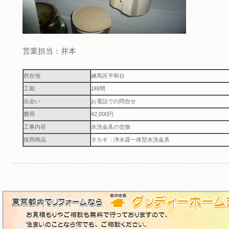
営業担当：井本
所在地
練馬区平和台
工期
1時間
出会い
お電話での問合せ
費用
42,000円
工事内容
水洗金具の交換
採用商品
タカギ：浄水器一体型水洗金具