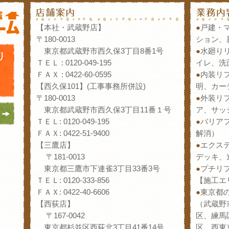
【本社・武蔵野店】
●
戸建・
〒180-0013
ション、
東京都武蔵野市西久保3丁目8番1号
●
水廻り
ＴＥＬ : 0120-049-195
イレ、洗
ＦＡＸ : 0422-60-0595
●
内装リ
【西久保101】(工事事務所併設)
明、カー
〒180-0013
●
外装リ
東京都武蔵野市西久保3丁目11番１号
ア、サッ
ＴＥＬ: 0120-049-195
●
バリア
ＦＡＸ: 0422-51-9400
解消）
【三鷹店】
●
エクス
〒181-0013
デッキ、
東京都三鷹市下連雀3丁目33番3号
●
プチリ
ＴＥＬ: 0120-333-856
【施工エ
ＦＡＸ: 0422-40-6606
●
東京都
【西荻店】
（武蔵野
〒167-0042
区、練馬
東京都杉並区西荻北3丁目41番14号
区、西東