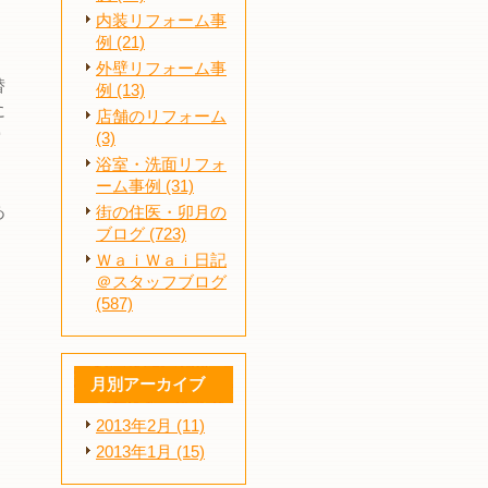
内装リフォーム事
例 (21)
外壁リフォーム事
替
例 (13)
に
店舗のリフォーム
労
(3)
浴室・洗面リフォ
ーム事例 (31)
あ
街の住医・卯月の
ブログ (723)
。
ＷａｉＷａｉ日記
＠スタッフブログ
(587)
月別アーカイブ
2013年2月 (11)
2013年1月 (15)