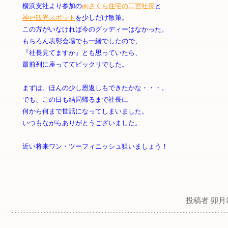
横浜支社より参加の
㈱さくら住宅の二宮社長
と
神戸観光スポット
を少しだけ散策。
この方がいなければ今のグッディーはなかった。
もちろん表彰会場でも一緒でしたので、
『社長見てますか』とも思っていたら、
最前列に座っててビックリでした。
まずは、ほんの少し恩返しもできたかな・・・。
でも、この日も結局帰るまで社長に
何から何まで世話になってしまいました。
いつもながらありがとうございました。
近い将来ワン・ツーフィニッシュ狙いましょう！
投稿者 卯月