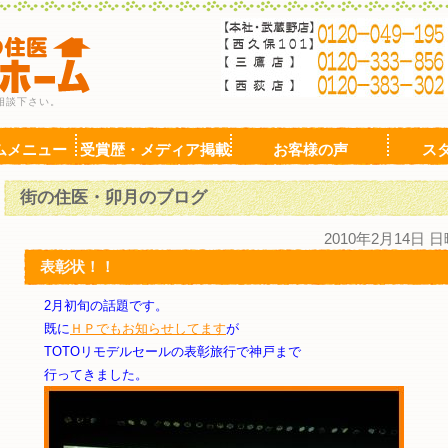
相談下さい。
ムメニュー
受賞歴・メディア掲載
お客様の声
ス
街の住医・卯月のブログ
2010年2月14日 
表彰状！！
2月初旬の話題です。
既に
ＨＰでもお知らせしてます
が
TOTOリモデルセールの表彰旅行で神戸まで
行ってきました。