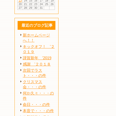
13
14
15
16
17
18
19
20
21
22
23
24
25
26
27
28
29
30
31
最近のブログ記事
新ホームページ
へ！！
キックオフ！ '２
０１９
謹賀新年 '2019
感謝 '２０１８
次回でラス
ト・・・の件
クリスマス
会・・・の件
何か久々・・・の
件
命日・・・の件
本音で・・・の件