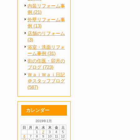
内装リフォーム事
例 (21)
外壁リフォーム事
例 (13)
店舗のリフォーム
(3)
浴室・洗面リフォ
ーム事例 (31)
街の住医・卯月の
ブログ (723)
ＷａｉＷａｉ日記
＠スタッフブログ
(587)
カレンダー
2019年1月
日
月
火
水
木
金
土
1
2
3
4
5
6
7
8
9
10
11
12