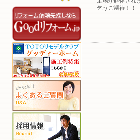
足場が解体され
乞うご期待！！ 