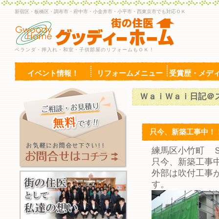
新宿区・板橋区・調布市・府中市・小金井市・小平市・西東京市でも対応ＯＫ
ベランダ・押入れ・和室・子供部屋のリフォームもＯＫ！
イベント情報！
リフォームメニュー
受賞歴・メデ
ＷａｉＷａｉ日記＠
只今、新築工事中！
練馬区小竹町 
只今、新築工事
外部は吹付工事
す。