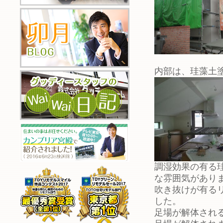
内部は、珪藻土
調湿効果の有る
な雰囲気があり
吹き抜けが有る
した。
足場が解体され