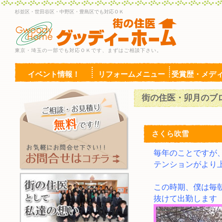
杉並区・世田谷区・中野区・豊島区でも対応ＯＫ
東京・埼玉の一部でも対応ＯＫです、まずはご相談下さい。
イベント情報！
リフォームメニュー
受賞歴・メデ
街の住医・卯月のブ
さくら吹雪
毎年のことですが
テンションがより
この時期、僕は毎
抜けて出勤します