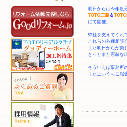
明日からは今年度
TOTO三鷹
＆
TOT
にて開催。
弊社を支えてくれ
これらの各種相談
また明日からが楽
きっとまた素敵な
そういえば事務所
また近いうちご報