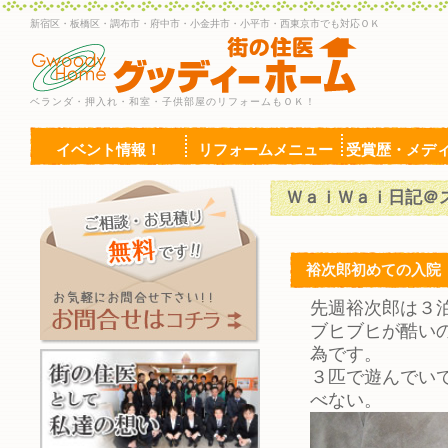
新宿区・板橋区・調布市・府中市・小金井市・小平市・西東京市でも対応ＯＫ
ベランダ・押入れ・和室・子供部屋のリフォームもＯＫ！
イベント情報！
リフォームメニュー
受賞歴・メデ
ＷａｉＷａｉ日記＠
裕次郎初めての入院 
先週裕次郎は３
ブヒブヒが酷い
為です。
３匹で遊んでい
べない。