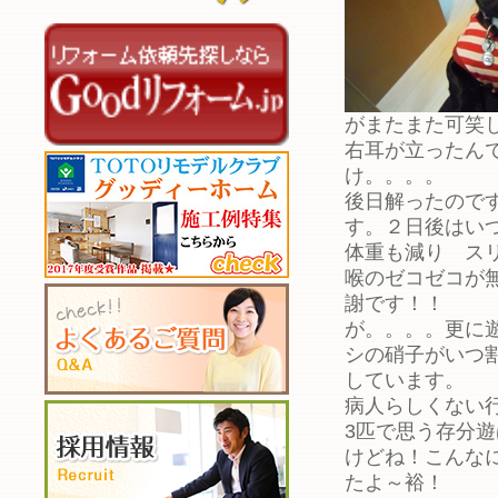
がまたまた可笑
右耳が立ったん
け。。。。
後日解ったので
す。２日後はい
体重も減り ス
喉のゼコゼコが
謝です！！
が。。。。更に
シの硝子がいつ
しています。
病人らしくない
3匹で思う存分
けどね！こんな
たよ～裕！