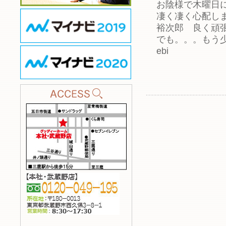
お陰様で木曜日
凄く凄く心配し
裕次郎 良く頑
でも。。。もう
ebi