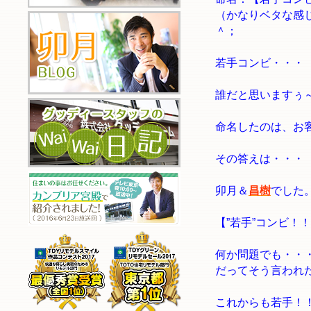
（かなりベタな感
＾；
若手コンビ・・・
誰だと思いますぅ
命名したのは、お
その答えは・・・
卯月＆
昌樹
でした
【”若手”コンビ！
何か問題でも・・
だってそう言われ
これからも若手！