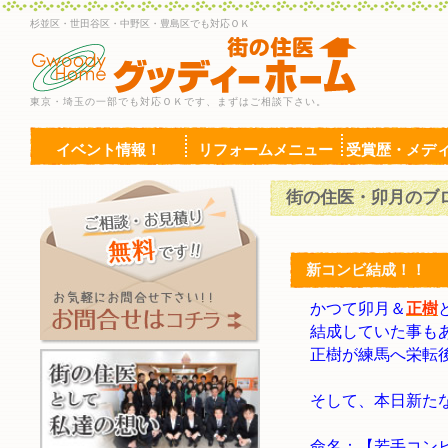
杉並区・世田谷区・中野区・豊島区でも対応ＯＫ
東京・埼玉の一部でも対応ＯＫです、まずはご相談下さい。
イベント情報！
リフォームメニュー
受賞歴・メデ
街の住医・卯月のブ
新コンビ結成！！
かつて卯月＆
正樹
結成していた事も
正樹が練馬へ栄転
そして、本日新た
命名：【若手コン