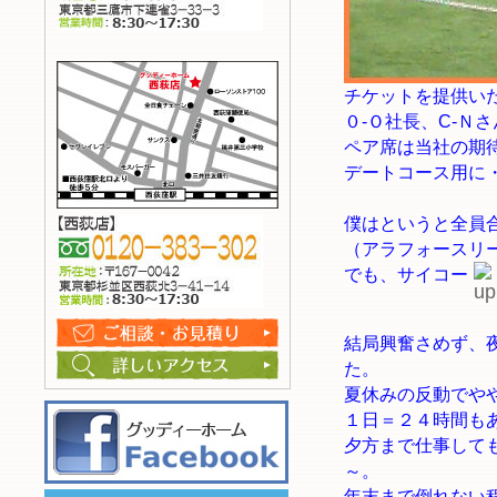
チケットを提供い
０-Ｏ社長、C-Ｎ
ペア席は当社の期待
デートコース用に
僕はというと全員
（アラフォースリ
でも、サイコー
結局興奮さめず、
た。
夏休みの反動でや
１日＝２４時間も
夕方まで仕事して
～。
年末まで倒れない