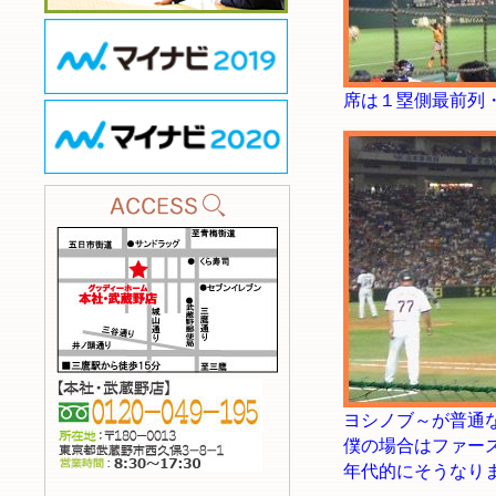
席は１塁側最前列
ヨシノブ～が普通
僕の場合はファー
年代的にそうなり