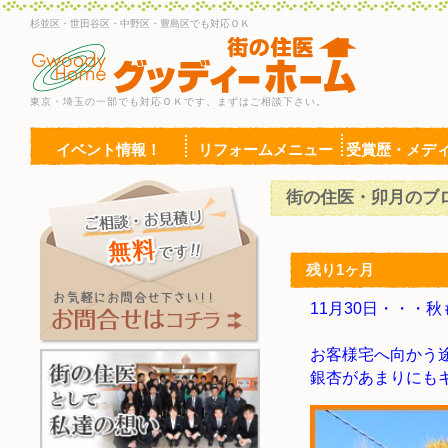
杉並区・世田谷区・中野区・豊島区でも対応ＯＫ
東京・埼玉の一部でも対応ＯＫです、まずはご相談下さい。
イベント情報！
リフォームメニュー
受賞歴・メデ
街の住医・卯月のブ
残り1ヶ月
11月30日・・・
お客様宅へ向かう
銀杏があまりにも