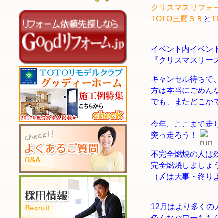
クリスマスリフォ
TOTO三鷹ＳＲ
と
イベント内イベン
『クリスマスリー
キャンセル待ちで
方は本当にごめん
でも、またどこか
今年、ここまで走
突っ走ろう！
不完全燃焼の人は
完全燃焼しましょ
（〆は大事・終り
12月はより多くの
色んなパワーをも