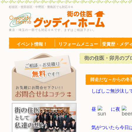
杉並区・世田谷区・中野区・豊島区でも対応ＯＫ
東京・埼玉の一部でも対応ＯＫです、まずはご相談下さい。
イベント情報！
リフォームメニュー
受賞歴・メデ
街の住医・卯月のブ
師走だな～からの冬
しばしご無沙汰し
昼
に夜
気がついたら今日