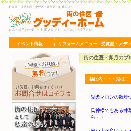
杉並区・世田谷区・中野区・豊島区でも対応ＯＫ
東京・埼玉の一部でも対応ＯＫです、まずはご相談下さい。
イベント情報！
リフォームメニュー
受賞歴・メデ
街の住医・卯月のブ
福は内・・・鬼はコ
コ
愛犬マロンの散歩
【東京でリフォーム
氏神様でもある井
ら・・・
何か人が多い・・