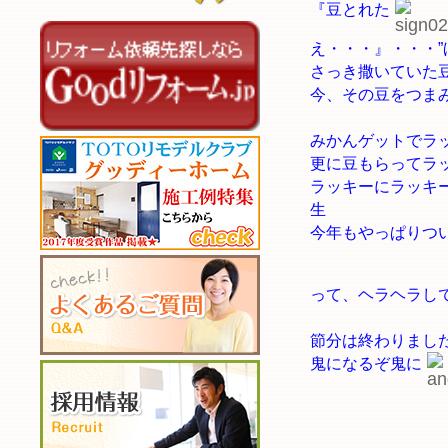
『豆とれた
え・・・』・・・”
さっき撒いていた
今、その豆をつま
みかんゲットでラ
更に豆もらってラ
ラッキーにラッキ
生
今年もやっぱりつ
って、ヘラヘラし
節分は終わりまし
鬼になるぞ鬼に