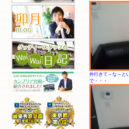
外行きて～な～と
で・・・