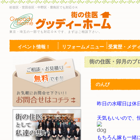
杉並区・世田谷区・中野区・豊島区でも対応ＯＫ
東京・埼玉の一部でも対応ＯＫです、まずはご相談下さい。
イベント情報！
リフォームメニュー
受賞歴・メデ
街の住医・卯月のブ
のんび
昨日の水曜日は休
【武蔵野市・三鷹市
天気もいいので、
もちろん嫁も一緒