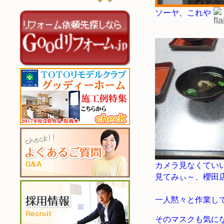
ソーヤ、これや
カメラ見なくてい
見てみぃ～、櫻田
一人黙々と作業し
そのマスクも気に