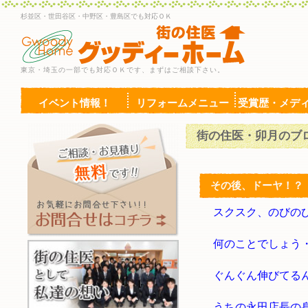
杉並区・世田谷区・中野区・豊島区でも対応ＯＫ
東京・埼玉の一部でも対応ＯＫです、まずはご相談下さい。
イベント情報！
リフォームメニュー
受賞歴・メデ
街の住医・卯月のブ
その後、ドーヤ！？
スクスク、のびの
何のことでしょう
ぐんぐん伸びてる
うちの永田店長の