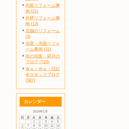
内装リフォーム事
例 (21)
外壁リフォーム事
例 (13)
店舗のリフォーム
(3)
浴室・洗面リフォ
ーム事例 (31)
街の住医・卯月の
ブログ (723)
ＷａｉＷａｉ日記
＠スタッフブログ
(587)
カレンダー
2019年1月
日
月
火
水
木
金
土
1
2
3
4
5
6
7
8
9
10
11
12