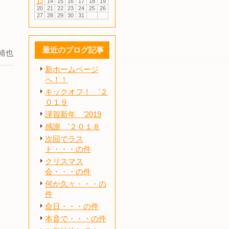
13
14
15
16
17
18
19
20
21
22
23
24
25
26
27
28
29
30
31
最近のブログ記事
靖也
新ホームページ
へ！！
キックオフ！ '２
０１９
謹賀新年 '2019
感謝 '２０１８
次回でラス
ト・・・の件
クリスマス
会・・・の件
何か久々・・・の
件
命日・・・の件
本音で・・・の件