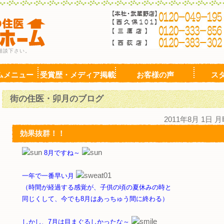
相談下さい。
ムメニュー
受賞歴・メディア掲載
お客様の声
ス
街の住医・卯月のブログ
2011年8月 1日 
効果抜群！！
8月ですね～
一年で一番早い月
（時間が経過する感覚が、子供の頃の夏休みの時と
同じくして、今でも8月はあっちゅう間に終わる）
しかし、7月は目まぐるしかったな～