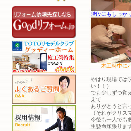
階段にもしっか
木工時中にパ
やはり現場では
い！！）
でも少しずつ覚
えて
ありがとうと言
（それがクリス
今後も一人でも
生懸命頑張りま