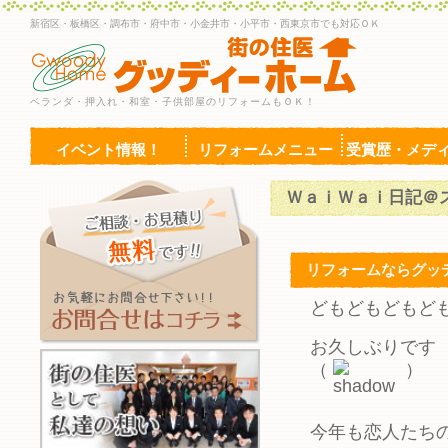
新宿区・板橋区・調布市・府中市・小金井市・小平市・西東京市でも対応ＯＫ
ベランダ・押入れ・和室・子供部屋のリフォームもＯＫ！
イベント情報！
リフォームメニュー
受賞歴・メデ
ＷａｉＷａｉ日記＠
リフォームならグッ
どもどもどもど
お久しぶりです
（
）
今年も恋人たち