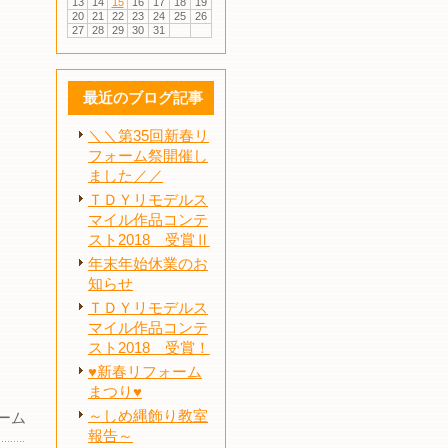
13
14
15
16
17
18
19
20
21
22
23
24
25
26
27
28
29
30
31
最近のブログ記事
＼＼第35回新春リ
フォーム祭開催し
ました／／
ＴＤＹリモデルス
マイル作品コンテ
スト2018 受賞Ⅱ
年末年始休業のお
知らせ
ＴＤＹリモデルス
マイル作品コンテ
スト2018 受賞！
♥新春リフォーム
まつり♥
～しめ縄飾り教室
ーム
報告～