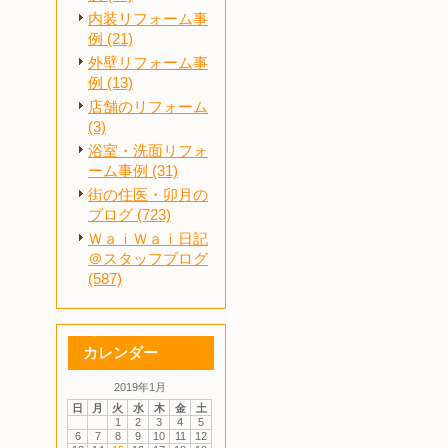
内装リフォーム事
例 (21)
外壁リフォーム事
例 (13)
店舗のリフォーム
(3)
浴室・洗面リフォ
ーム事例 (31)
街の住医・卯月の
ブログ (723)
ＷａｉＷａｉ日記
＠スタッフブログ
(587)
カレンダー
2019年1月
日
月
火
水
木
金
土
1
2
3
4
5
6
7
8
9
10
11
12