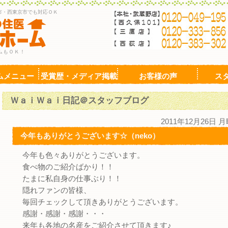
市・西東京市でも対応ＯＫ
ムもＯＫ！
ムメニュー
受賞歴・メディア掲載
お客様の声
ス
ＷａｉＷａｉ日記＠スタッフブログ
2011年12月26日 
今年もありがとうございます☆（neko）
今年も色々ありがとうございます。
食べ物のご紹介ばかり！！
たまに私自身の仕事ぶり！！
隠れファンの皆様、
毎回チェックして頂きありがとうございます。
感謝・感謝・感謝・・・
来年も各地の名産をご紹介させて頂きます♪