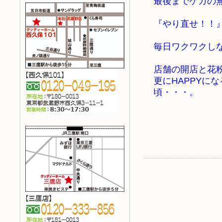
最後までケガの
『やり直せ！！
毎日ワクワクし
店舗の開店と花
更にHAPPYに
頃・・・。