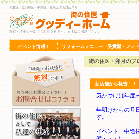
杉並区・世田谷区・中野区・豊島区でも対応ＯＫ
東京・埼玉の一部でも対応ＯＫです、まずはご相談下さい。
イベント情報！
リフォームメニュー
受賞歴・メデ
街の住医・卯月のブ
新店舗から報告！！
気がつけば年度
年明けからの月
す。
イベント、中途
備・・・に