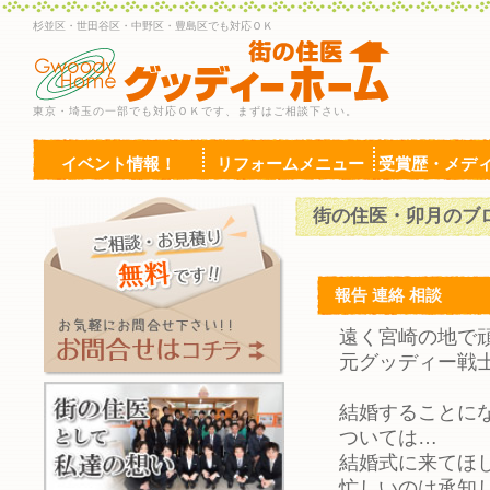
杉並区・世田谷区・中野区・豊島区でも対応ＯＫ
東京・埼玉の一部でも対応ＯＫです、まずはご相談下さい。
イベント情報！
リフォームメニュー
受賞歴・メデ
街の住医・卯月のブ
報告 連絡 相談
遠く宮崎の地で
元グッディー戦
結婚することに
ついては…
結婚式に来てほ
忙しいのは承知