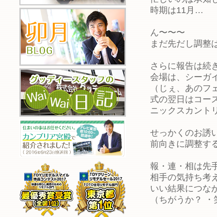
時期は11月…
ん〜〜〜
まだ先だし調整
さらに報告は続
会場は、シーガイ
（じぇ、あのフ
式の翌日はコー
ニックスカント
せっかくのお誘
前向きに調整す
報・連・相は先
相手の気持ち考
いい結果につな
（ちがうか？ ・