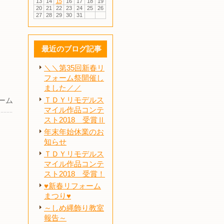
13
14
15
16
17
18
19
20
21
22
23
24
25
26
27
28
29
30
31
最近のブログ記事
＼＼第35回新春リ
フォーム祭開催し
ました／／
ＴＤＹリモデルス
ーム
マイル作品コンテ
スト2018 受賞Ⅱ
年末年始休業のお
知らせ
ＴＤＹリモデルス
マイル作品コンテ
スト2018 受賞！
♥新春リフォーム
まつり♥
～しめ縄飾り教室
報告～