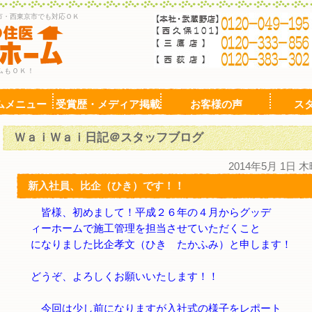
市・西東京市でも対応ＯＫ
ムもＯＫ！
ムメニュー
受賞歴・メディア掲載
お客様の声
ス
ＷａｉＷａｉ日記＠スタッフブログ
2014年5月 1日 
新入社員、比企（ひき）です！！
皆様、初めまして！平成２６年の４月からグッデ
ィーホームで施工管理を担当させていただくこと
になりました比企孝文（ひき たかふみ）と申します！
どうぞ、よろしくお願いいたします！！
今回は少し前になりますが入社式の様子をレポート