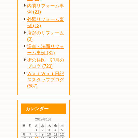
内装リフォーム事
例 (21)
外壁リフォーム事
例 (13)
店舗のリフォーム
(3)
浴室・洗面リフォ
ーム事例 (31)
街の住医・卯月の
ブログ (723)
ＷａｉＷａｉ日記
＠スタッフブログ
(587)
カレンダー
2019年1月
日
月
火
水
木
金
土
1
2
3
4
5
6
7
8
9
10
11
12