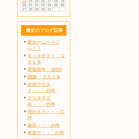
13
14
15
16
17
18
19
20
21
22
23
24
25
26
27
28
29
30
31
最近のブログ記事
新ホームページ
へ！！
キックオフ！ '２
０１９
謹賀新年 '2019
感謝 '２０１８
次回でラス
ト・・・の件
クリスマス
会・・・の件
何か久々・・・の
件
命日・・・の件
本音で・・・の件