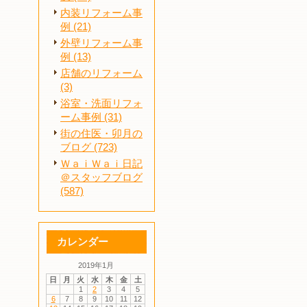
内装リフォーム事
例 (21)
外壁リフォーム事
例 (13)
店舗のリフォーム
(3)
浴室・洗面リフォ
ーム事例 (31)
街の住医・卯月の
ブログ (723)
ＷａｉＷａｉ日記
＠スタッフブログ
(587)
カレンダー
2019年1月
日
月
火
水
木
金
土
1
2
3
4
5
6
7
8
9
10
11
12