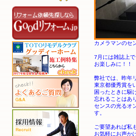
カメラマンのセ
7月には雑誌上
お楽しみに！！
弊社では、昨年
東京都優秀賞を
困ったときに駆
忘れることはあ
センスの光るオ
す。
ご要望あれば私
お気軽にお声か