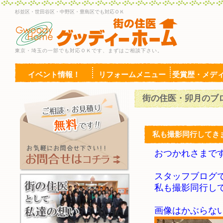
杉並区・世田谷区・中野区・豊島区でも対応ＯＫ
東京・埼玉の一部でも対応ＯＫです、まずはご相談下さい。
イベント情報！
リフォームメニュー
受賞歴・メデ
街の住医・卯月のブ
私も撮影同行してき
おつかれさまで
スタッフブログ
私も撮影同行し
画像はかぶらな