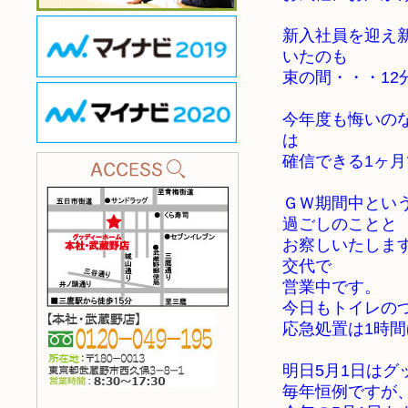
新入社員を迎え
いたのも
束の間・・・12
今年度も悔いの
は
確信できる1ヶ
ＧＷ期間中とい
過ごしのことと
お察しいたしま
交代で
営業中です。
今日もトイレの
応急処置は1時
明日5月1日はグ
毎年恒例ですが