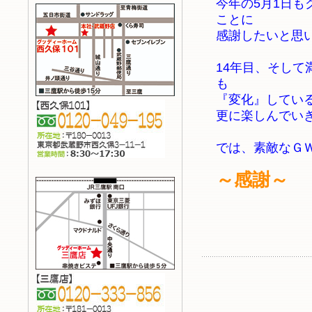
今年の5月1日
ことに
感謝したいと思
14年目、そして
も
『変化』してい
更に楽しんでい
では、素敵なＧ
～感謝～